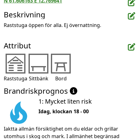
N 61.606163 E 12.769641
Beskrivning
Raststuga öppen för alla. Ej övernattning.
Attribut
Raststuga
Sittbänk
Bord
Brandriskprognos
1: Mycket liten risk
Idag, klockan 18 - 00
Iaktta allmän försiktighet om du eldar och grillar
utomhus i skog och mark. I allmänhet begränsad