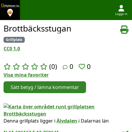
Logga in
Hoppa till innehållet
Brottbäcksstugan
Grillplats
CC0 1.0
(0)
0
0
Visa mina favoriter
Sätt betyg / lämna kommentar
Denna grillplats ligger i
Älvdalen
i Dalarnas län