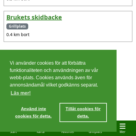
Brukets skidbacke
Grillplats
0.4 km bort
©
2026 - Christer Olsson/
Steeltown apps
Vi använder cookies för att förbättra
Cookies
funktionaliteten och användningen av vår
webb-plats. Cookies används även för
Integritetspolicy
annonsändamål vilket godkänns separat.
Läs mer!
Villkor
Ta mig dit
Använd inte
Tillåt cookies för
cookies för detta.
detta.
Start
Karta
Favoriter
Grillplats
Mer