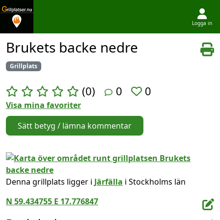
Logga in
Hoppa till innehållet
Brukets backe nedre
Grillplats
(0)
0
0
Visa mina favoriter
Sätt betyg / lämna kommentar
Denna grillplats ligger i
Järfälla
i Stockholms län
N 59.434755 E 17.776847