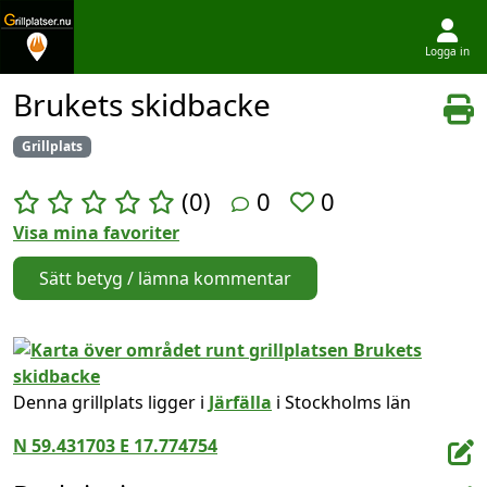
Logga in
Hoppa till innehållet
Brukets skidbacke
Grillplats
(0)
0
0
Visa mina favoriter
Sätt betyg / lämna kommentar
Denna grillplats ligger i
Järfälla
i Stockholms län
N 59.431703 E 17.774754