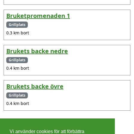
Bruketpromenaden 1
Grillplats
0.3 km bort
Brukets backe nedre
Grillplats
0.4 km bort
Brukets backe övre
Grillplats
0.4 km bort
©
2026 - Christer Olsson/
Steeltown apps
Vi använder cookies för att förbättra