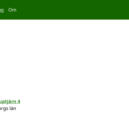
gg
Om
orgs län