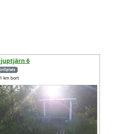
juptjärn 6
Grillplats
.1 km bort