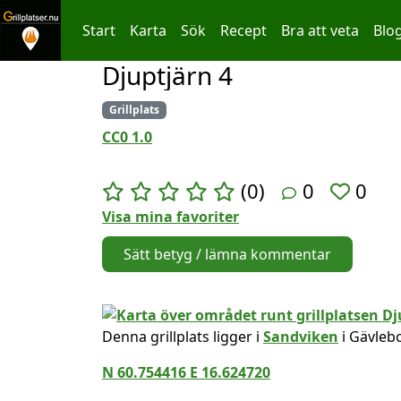
Start
Karta
Sök
Recept
Bra att veta
Blo
Djuptjärn 4
Hoppa till innehållet
Grillplats
CC0 1.0
(0)
0
0
Visa mina favoriter
Sätt betyg / lämna kommentar
Denna grillplats ligger i
Sandviken
i Gävleb
N 60.754416 E 16.624720