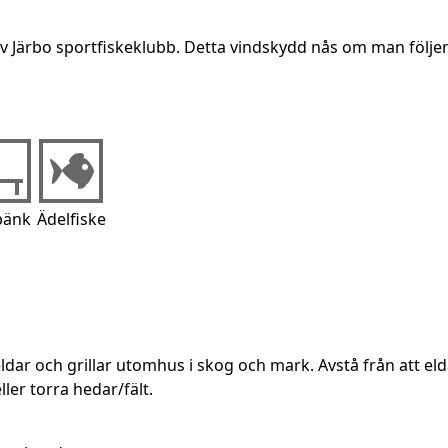
v Järbo sportfiskeklubb. Detta vindskydd nås om man följer 
bänk
Ädelfiske
ldar och grillar utomhus i skog och mark. Avstå från att elda
er torra hedar/fält.