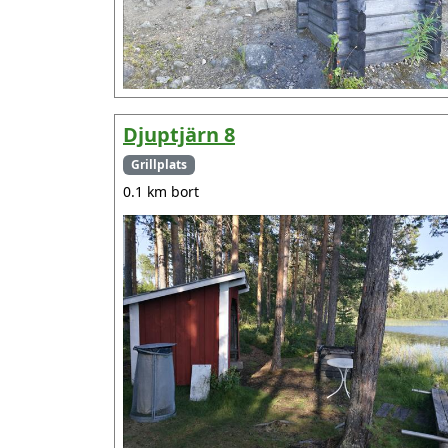
Djuptjärn 8
Grillplats
0.1 km bort