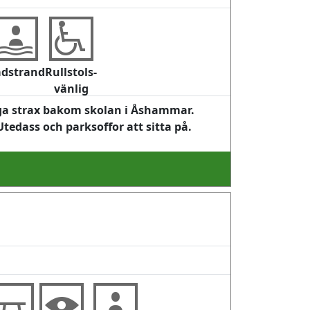
dstrand
Rullstols-
vänlig
ga strax bakom skolan i Åshammar.
tedass och parksoffor att sitta på.