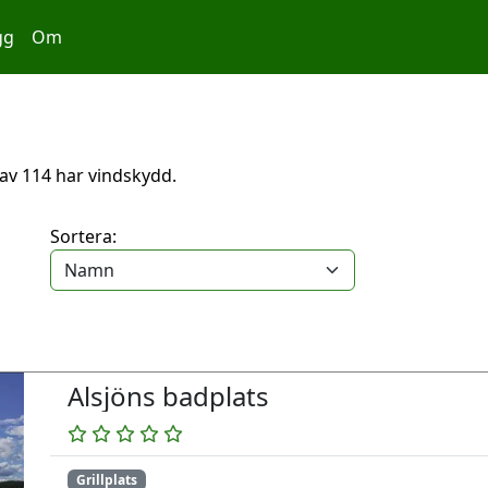
gg
Om
arav 114 har vindskydd.
Sortera:
Alsjöns badplats
Grillplats