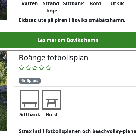
Vatten
Strand-
Sittbänk
Bord
Utkik
linje
Eldstad ute på piren i Boviks småbåtshamn.
Läs mer om Boviks hamn
Boänge fotbollsplan
Grillplats
Sittbänk
Bord
Strax intill fotbollsplanen och beachvolley-pla