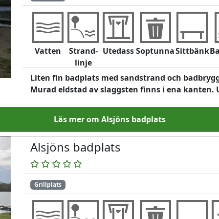
Vatten
Strand-
Utedass
Soptunna
Sittbänk
Ba
linje
Liten fin badplats med sandstrand och badbryg
Murad eldstad av slaggsten finns i ena kanten. U
Läs mer om Alsjöns badplats
Alsjöns badplats
Grillplats