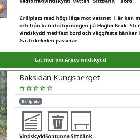
Vedförråd
Vindskydd
Vatten
Sittbänk
Bord
Grillplats med högt läge mot vattnet. Här kan m
och från kanotuthyrningen på Högbo Bruk. Stor 
vindskydd med fast bord och väggfasta bänkar. 
Gästrikeleden passerar.
Läs mer om Arnes vindskydd
Baksidan Kungsberget
Grillplats
Vindskydd
Soptunna
Sittbänk