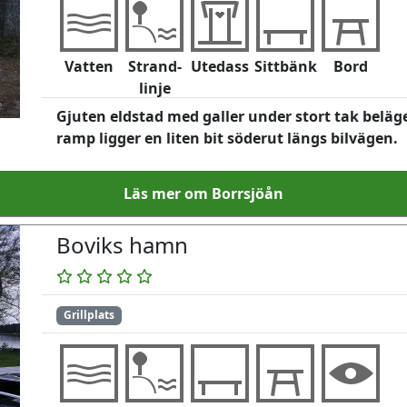
Vatten
Strand-
Utedass
Sittbänk
Bord
linje
Gjuten eldstad med galler under stort tak beläg
ramp ligger en liten bit söderut längs bilvägen.
Läs mer om Borrsjöån
Boviks hamn
Grillplats