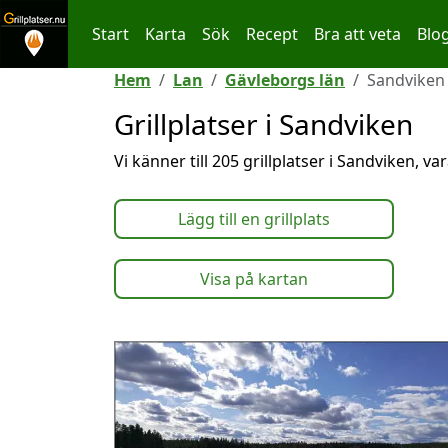
Start
Karta
Sök
Recept
Bra att veta
Blo
Hoppa till innehållet
Hem
Lan
Gävleborgs län
Sandviken
Grillplatser i Sandviken
Vi känner till 205 grillplatser i Sandviken, v
Lägg till en grillplats
Visa på kartan