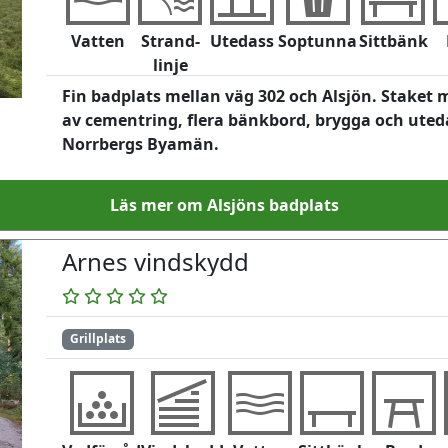
Vatten
Strand-
Utedass
Soptunna
Sittbänk
linje
Fin badplats mellan väg 302 och Alsjön. Staket 
av cementring, flera bänkbord, brygga och uteda
Norrbergs Byamän.
Läs mer om Alsjöns badplats
Arnes vindskydd
Grillplats