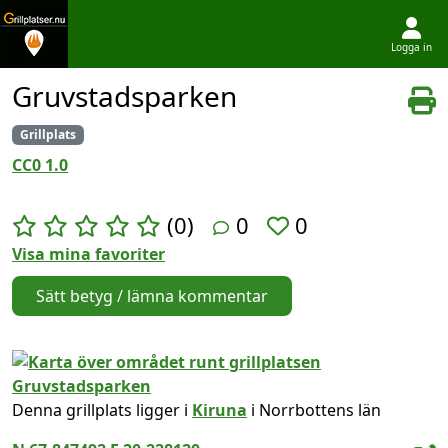
Logga in
Hoppa till innehållet
Gruvstadsparken
Grillplats
CC0 1.0
(0)
0
0
Visa mina favoriter
Sätt betyg / lämna kommentar
Denna grillplats ligger i
Kiruna
i Norrbottens län