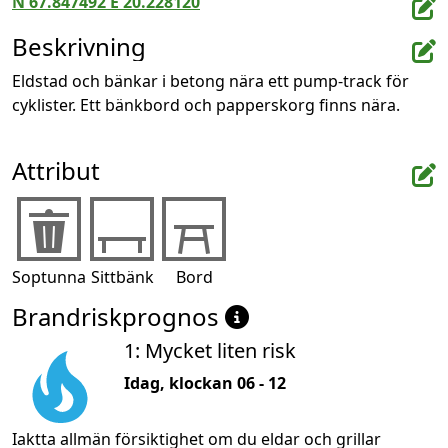
N 67.847492 E 20.228120
Beskrivning
Eldstad och bänkar i betong nära ett pump-track för 
cyklister. Ett bänkbord och papperskorg finns nära.
Attribut
Soptunna
Sittbänk
Bord
Brandriskprognos
1: Mycket liten risk
Idag, klockan 06 - 12
Iaktta allmän försiktighet om du eldar och grillar