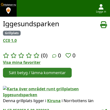
Logga in
Hoppa till innehållet
Iggesundsparken
Grillplats
CC0 1.0
(0)
0
0
Visa mina favoriter
Sätt betyg / lämna kommentar
Denna grillplats ligger i
Kiruna
i Norrbottens län