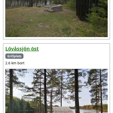
Lövåssjön öst
Grillplats
2.6 km bort