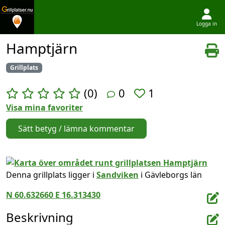
Logga in
Hoppa till innehållet
Hamptjärn
Grillplats
(0)
0
1
Visa mina favoriter
Sätt betyg / lämna kommentar
Denna grillplats ligger i
Sandviken
i Gävleborgs län
N 60.632660 E 16.313430
Beskrivning