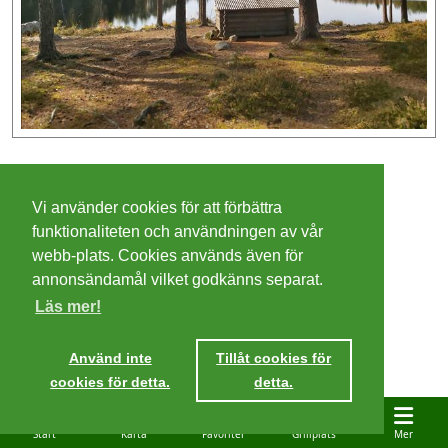
©
2026 - Christer Olsson/
Steeltown apps
Vi använder cookies för att förbättra
Cookies
funktionaliteten och användningen av vår
webb-plats. Cookies används även för
Integritetspolicy
annonsändamål vilket godkänns separat.
Läs mer!
Villkor
Ta mig dit
Använd inte
Tillåt cookies för
cookies för detta.
detta.
Start
Karta
Favoriter
Grillplats
Mer