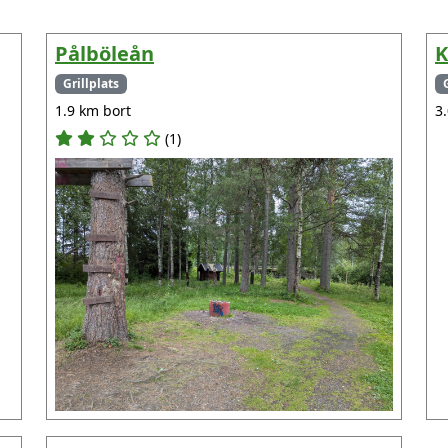
Pålböleån
K
Grillplats
1.9 km bort
3
(1)