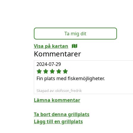
Ta mig dit
Visa på kartan
Kommentarer
2024-07-29
Fin plats med fiskemöjligheter.
Skapad av: olofsson_fredrik
Lämna kommentar
Ta bort denna grillplats
Lägg till en grillplats