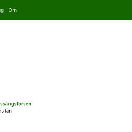
gg
Om
ns län