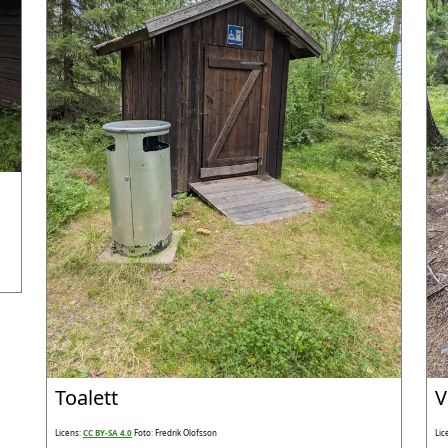
Toalett
V
Licens:
CC BY-SA 4.0
Foto: Fredrik Olofsson
Lic