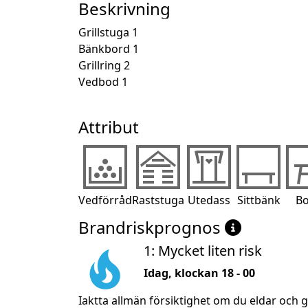
Beskrivning
Grillstuga 1

Bänkbord 1

Grillring 2

Vedbod 1
Attribut
Vedförråd
Raststuga
Utedass
Sittbänk
Bo
Brandriskprognos
1: Mycket liten risk
Idag, klockan 18 - 00
Iaktta allmän försiktighet om du eldar och 