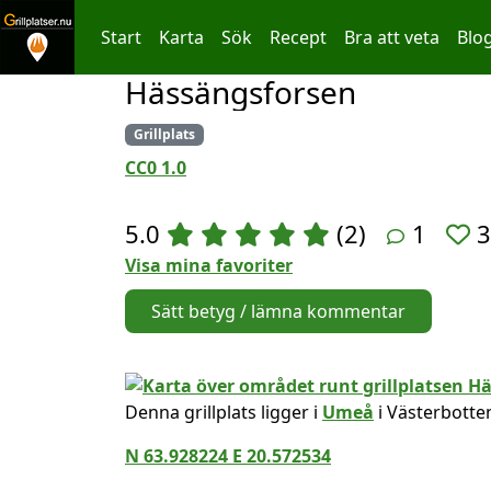
Start
Karta
Sök
Recept
Bra att veta
Blo
Hässängsforsen
Hoppa till innehållet
Grillplats
CC0 1.0
5.0
(2)
1
3
Visa mina favoriter
Sätt betyg / lämna kommentar
Denna grillplats ligger i
Umeå
i Västerbotte
N 63.928224 E 20.572534