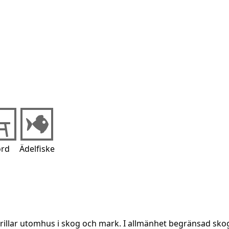
rd
Ädelfiske
grillar utomhus i skog och mark. I allmänhet begränsad sko