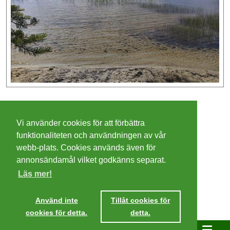
©
2026 - Christer Olsson/
Steeltown apps
Vi använder cookies för att förbättra
Cookies
funktionaliteten och användningen av vår
webb-plats. Cookies används även för
Integritetspolicy
annonsändamål vilket godkänns separat.
Läs mer!
Villkor
Ta mig dit
Använd inte
Tillåt cookies för
cookies för detta.
detta.