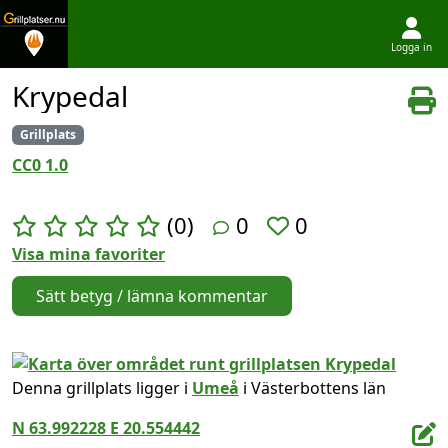
Logga in
Hoppa till innehållet
Krypedal
Grillplats
CC0 1.0
(0)
0
0
Visa mina favoriter
Sätt betyg / lämna kommentar
Denna grillplats ligger i
Umeå
i Västerbottens län
N 63.992228 E 20.554442