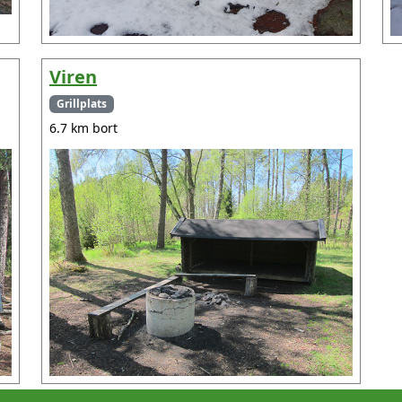
Viren
Grillplats
6.7 km bort