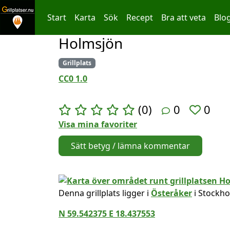
Start
Karta
Sök
Recept
Bra att veta
Blo
Holmsjön
Hoppa till innehållet
Grillplats
CC0 1.0
(0)
0
0
Visa mina favoriter
Sätt betyg / lämna kommentar
Denna grillplats ligger i
Österåker
i Stockho
N 59.542375 E 18.437553