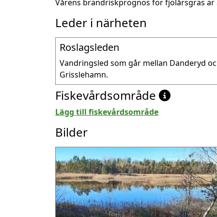
Vårens brandriskprognos för fjolårsgräs är 
Leder i närheten
Roslagsleden
Vandringsled som går mellan Danderyd oc
Grisslehamn.
Fiskevårdsområde
Lägg till fiskevårdsområde
Bilder