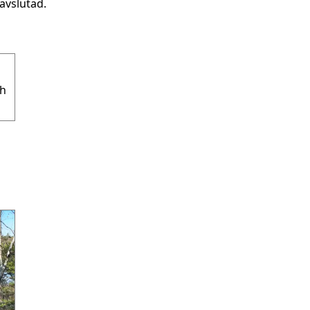
avslutad.
h 