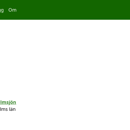
gg
Om
lms län