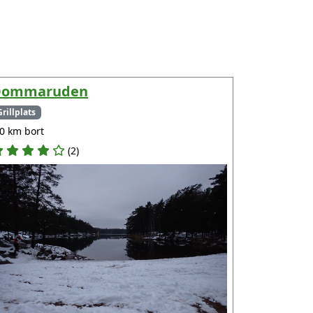
Dommaruden
Grillplats
.0 km bort
(2)