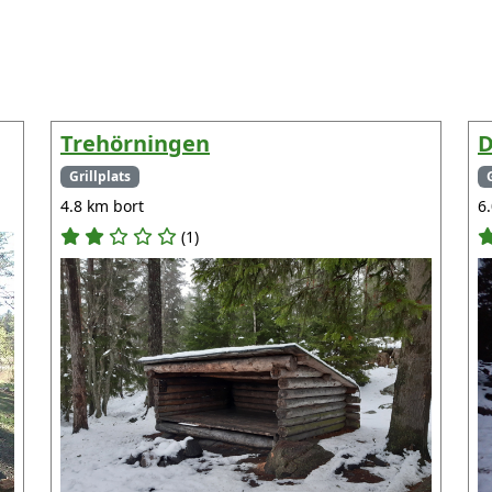
Trehörningen
Grillplats
4.8 km bort
6
(1)