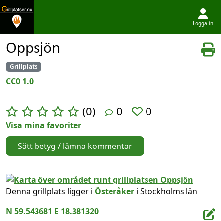
Logga in
Hoppa till innehållet
Oppsjön
Grillplats
CC0 1.0
(0)
0
0
Visa mina favoriter
Sätt betyg / lämna kommentar
Denna grillplats ligger i
Österåker
i Stockholms län
N 59.543681 E 18.381320