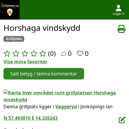
Logga in
Hoppa till innehållet
Horshaga vindskydd
Grillplats
(0)
0
0
Visa mina favoriter
Sätt betyg / lämna kommentar
Denna grillplats ligger i
Vaggeryd
i Jönköpings län
N 57.493810 E 14.335243