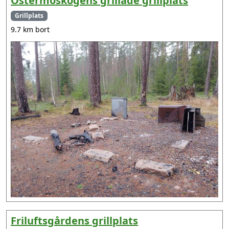
Östermoskogens grillade grillplats
Grillplats
9.7 km bort
Friluftsgårdens grillplats