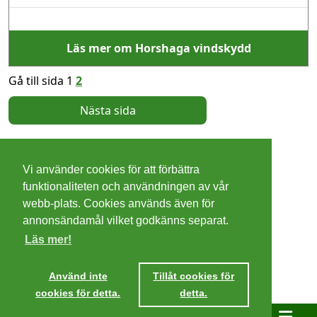
Läs mer om Horshaga vindskydd
Gå till sida 1
2
Nästa sida
©
2026 - Christer Olsson/
Steeltown apps
Vi använder cookies för att förbättra
Cookies
funktionaliteten och användningen av vår
webb-plats. Cookies används även för
Integritetspolicy
annonsändamål vilket godkänns separat.
Läs mer!
Villkor
Använd inte
Tillåt cookies för
cookies för detta.
detta.