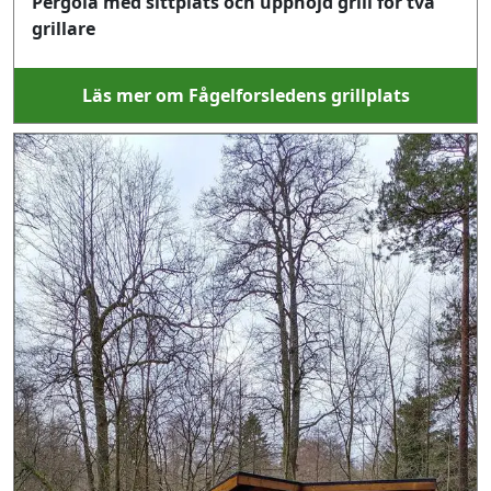
Pergola med sittplats och upphöjd grill för två
grillare
Läs mer om Fågelforsledens grillplats