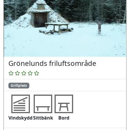
Grönelunds friluftsområde
Grillplats
Vindskydd
Sittbänk
Bord