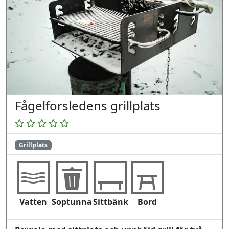
Fågelforsledens grillplats
Grillplats
Vatten
Soptunna
Sittbänk
Bord