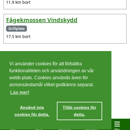
11.9 km bort
Fågekmossen Vindskydd
Grillplats
17.5 km bort
©
2026 - Christer Olsson/
Steeltown apps
Vi använder cookies för att förbättra
Cookies
funktionaliteten och användningen av vår
webb-plats. Cookies används även för
Integritetspolicy
annonsändamål vilket godkänns separat.
Läs mer!
Villkor
Ta mig dit
Använd inte
Tillåt cookies för
cookies för detta.
detta.
Start
Karta
Favoriter
Grillplats
Mer