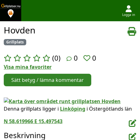
Logga in
Hoppa till innehållet
Hovden
Grillplats
(0)
0
0
Visa mina favoriter
Sätt betyg / lämna kommentar
Denna grillplats ligger i
Linköping
i Östergötlands län
N 58.619966 E 15.497543
Beskrivning