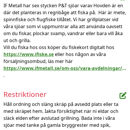
IF Metall har sex stycken P&T sjöar varav Hovden är en 
där det planteras in regnbåge att fiska på.  Här är mete, 
spinnfiske och flugfiske tillåtet. Vi har grillplatser vid 
våra sjöar som vi uppmuntrar alla att använda oavsett 
om du fiskar, plockar svamp, vandrar eller bara vill åka 
ut och grilla.

Vill du fiska hos oss köper du fiskekort digitalt hos 
https://www.ifiske.se
 eller hos någon av våra 
försäljningsombud, läs mer här 
https://www.ifmetall.se/om-oss/vara-avdelningar/ostergotland/var-verksamhet2/fiskesjoar/
.
Restriktioner
Håll ordning och släng skräp på avsedd plats eller ta 
med skräpet hem. Iakta försiktighet när ni eldar och 
släck elden efter avslutad grillning. Bada inte i våra 
sjöar med tanke på gamla bryggrester med spik, 