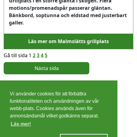
Grillplats i en större glänta i skogen. Flera
motions/promenadspår passerar gläntan.
Bänkbord, soptunna och eldstad med justerbart
galler.
Läs mer om Malmslätts grillplats
Gå till sida 1
2
3
4
5
Nästa sida
©
2026 - Christer Olsson/
Steeltown apps
Vi använder cookies för att förbättra
Cookies
funktionaliteten och användningen av vår
webb-plats. Cookies används även för
Integritetspolicy
annonsändamål vilket godkänns separat.
Läs mer!
Villkor