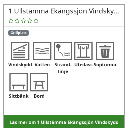
1 Ullstämma Ekängssjön Vindskydd
Grillplats
Vindskydd
Vatten
Strand-
Utedass
Soptunna
linje
Sittbänk
Bord
Läs mer om 1 Ullstämma Ekängssjön Vindskydd