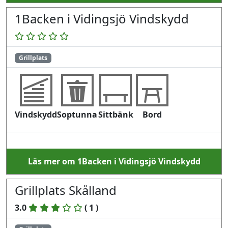
1Backen i Vidingsjö Vindskydd
Grillplats
Vindskydd
Soptunna
Sittbänk
Bord
Läs mer om 1Backen i Vidingsjö Vindskydd
Grillplats Skålland
3.0
(
1
)