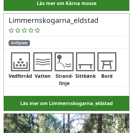
Läs mer om Kärna mosse
Limmernskogarna_eldstad
Grillplats
Vedförråd
Vatten
Strand-
Sittbänk
Bord
linje
Läs mer om Limmernskogarna_eldstad