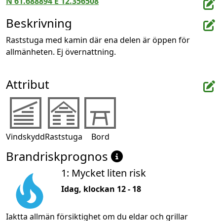
N 61.688894 E 12.356508
Beskrivning
Raststuga med kamin där ena delen är öppen för 
allmänheten. Ej övernattning.
Attribut
Vindskydd
Raststuga
Bord
Brandriskprognos
1: Mycket liten risk
Idag, klockan 12 - 18
Iaktta allmän försiktighet om du eldar och grillar