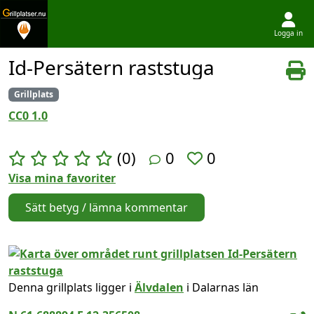
Logga in
Hoppa till innehållet
Id-Persätern raststuga
Grillplats
CC0 1.0
(0)
0
0
Visa mina favoriter
Sätt betyg / lämna kommentar
Denna grillplats ligger i
Älvdalen
i Dalarnas län