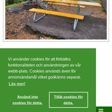
©
2026 - Christer Olsson/
Steeltown apps
Vi använder cookies för att förbättra
Cookies
funktionaliteten och användningen av vår
webb-plats. Cookies används även för
Integritetspolicy
annonsändamål vilket godkänns separat.
Läs mer!
Villkor
Ta mig dit
Använd inte
Tillåt cookies för
cookies för detta.
detta.