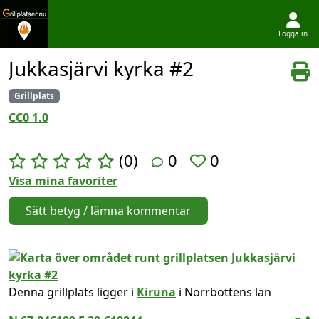
Logga in
Hoppa till innehållet
Jukkasjärvi kyrka #2
Grillplats
CC0 1.0
(0)
0
0
Visa mina favoriter
Sätt betyg / lämna kommentar
Denna grillplats ligger i
Kiruna
i Norrbottens län