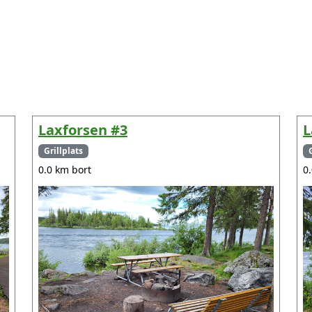
Laxforsen #3
L
Grillplats
0.0 km bort
0