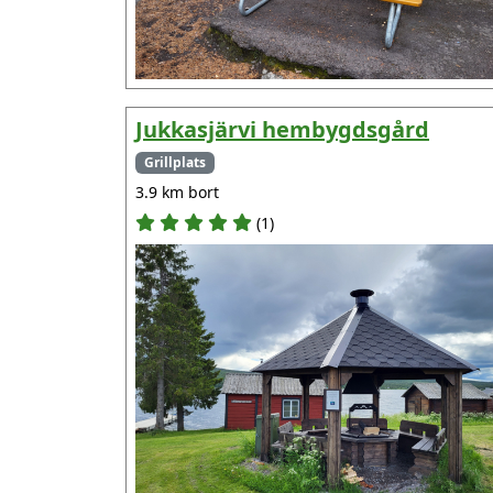
Jukkasjärvi hembygdsgård
Grillplats
3.9 km bort
(1)