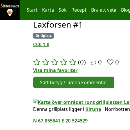
Start
Karta
Sök
Recept
Bra att veta
Blo
Laxforsen #1
Hoppa till innehållet
Grillplats
CC0 1.0
(0)
0
0
Visa mina favoriter
Sätt betyg / lämna kommentar
Denna grillplats ligger i
Kiruna
i Norrbotten
N 67.855641 E 20.524529