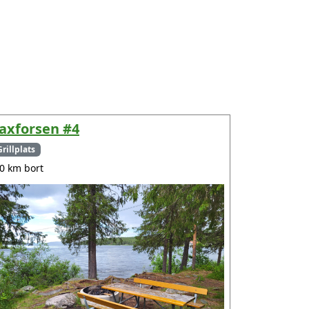
axforsen #4
Grillplats
.0 km bort