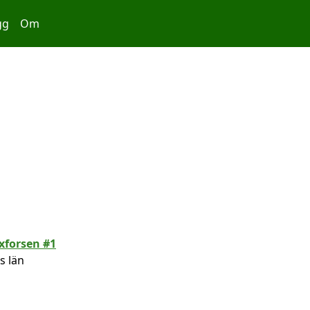
gg
Om
s län