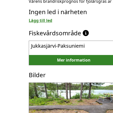
Vårens brandriskprognos för fjolårsgräs är 
Ingen led i närheten
Lägg till led
Fiskevårdsområde
Jukkasjärvi-Paksuniemi
Mer information
Bilder