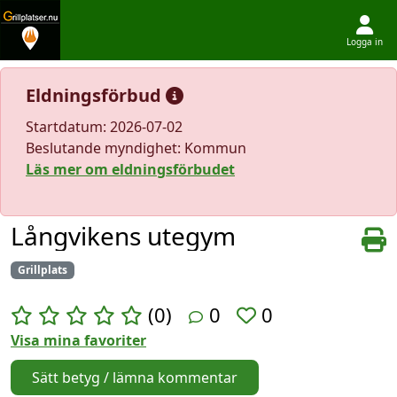
Logga in
Hoppa till innehållet
Eldningsförbud
Startdatum: 2026-07-02
Beslutande myndighet: Kommun
Läs mer om eldningsförbudet
Långvikens utegym
Grillplats
(0)
0
0
Visa mina favoriter
Sätt betyg / lämna kommentar