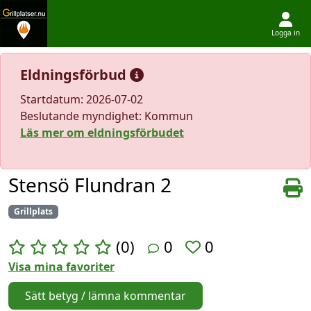
Logga in
Hoppa till innehållet
Eldningsförbud
Startdatum: 2026-07-02
Beslutande myndighet: Kommun
Läs mer om eldningsförbudet
Stensö Flundran 2
Grillplats
(0)
0
0
Visa mina favoriter
Sätt betyg / lämna kommentar