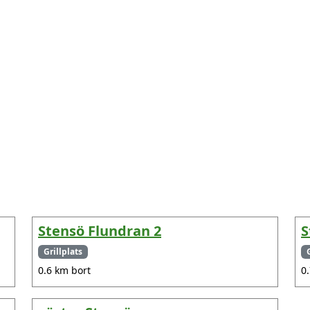
Stensö Flundran 2
S
Grillplats
0.6 km bort
0