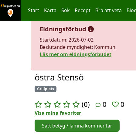
Start
Karta
Sök
Recept
Bra att veta
Blo
Hoppa till innehållet
Eldningsförbud
Startdatum: 2026-07-02
Beslutande myndighet: Kommun
Läs mer om eldningsförbudet
östra Stensö
Grillplats
(0)
0
0
Visa mina favoriter
Sätt betyg / lämna kommentar