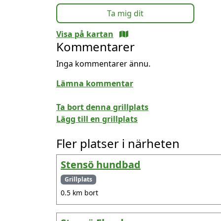
Ta mig dit
Visa på kartan
Kommentarer
Inga kommentarer ännu.
Lämna kommentar
Ta bort denna grillplats
Lägg till en grillplats
Fler platser i närheten
Stensö hundbad
Grillplats
0.5 km bort