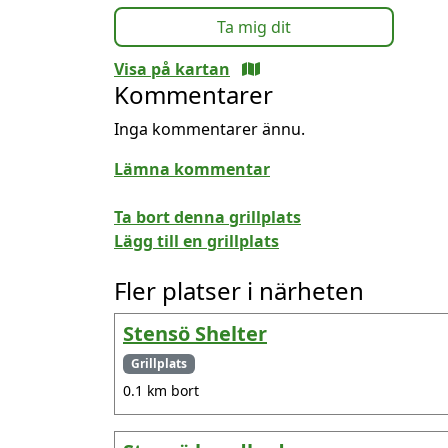
Ta mig dit
Visa på kartan
Kommentarer
Inga kommentarer ännu.
Lämna kommentar
Ta bort denna grillplats
Lägg till en grillplats
Fler platser i närheten
Stensö Shelter
Grillplats
0.1 km bort