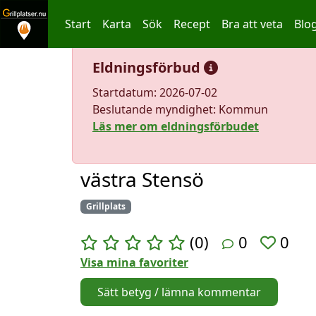
Start
Karta
Sök
Recept
Bra att veta
Blo
Hoppa till innehållet
Eldningsförbud
Startdatum: 2026-07-02
Beslutande myndighet: Kommun
Läs mer om eldningsförbudet
västra Stensö
Grillplats
(0)
0
0
Visa mina favoriter
Sätt betyg / lämna kommentar