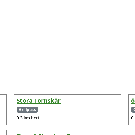
Stora Tornskär
ö
Grillplats
0.3 km bort
0