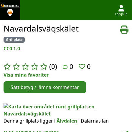
Logga in
Hoppa till innehållet
Navardalsvägskälet
Grillplats
CC0 1.0
(0)
0
0
Visa mina favoriter
Sätt betyg / lämna kommentar
Denna grillplats ligger i
Älvdalen
i Dalarnas län