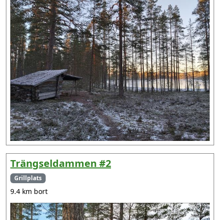
Trängseldammen #2
Grillplats
9.4 km bort