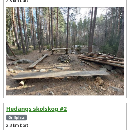
2.3 km bort
Hedängs skolskog #2
Grillplats
2.3 km bort