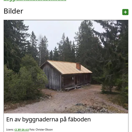
Bilder
En av byggnaderna på fäboden
Licens:
CC BY-SA 4.0
Foto: Christer Olsson