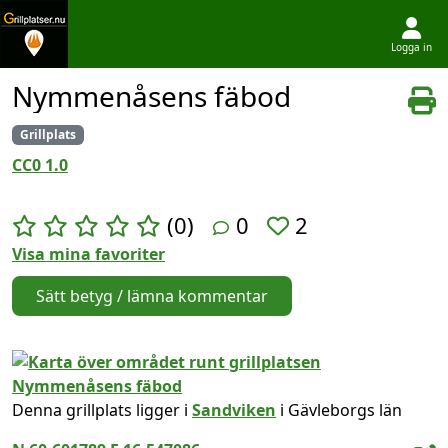
Logga in
Hoppa till innehållet
Nymmenåsens fäbod
Grillplats
CC0 1.0
(0)
0
2
Visa mina favoriter
Sätt betyg / lämna kommentar
Denna grillplats ligger i
Sandviken
i Gävleborgs län