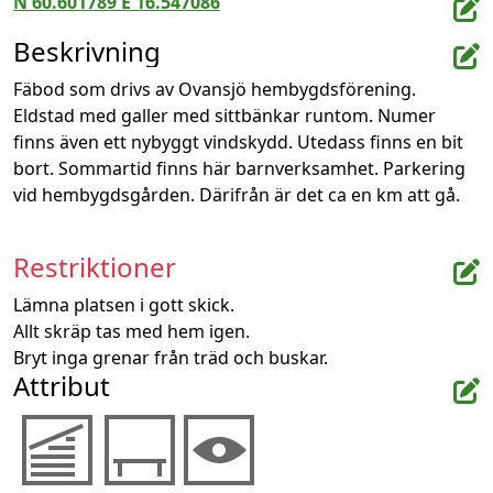
N 60.601789 E 16.547086
Beskrivning
Fäbod som drivs av Ovansjö hembygdsförening. 
Eldstad med galler med sittbänkar runtom. Numer 
finns även ett nybyggt vindskydd. Utedass finns en bit 
bort. Sommartid finns här barnverksamhet. Parkering 
vid hembygdsgården. Därifrån är det ca en km att gå.
Restriktioner
Lämna platsen i gott skick.

Allt skräp tas med hem igen.

Bryt inga grenar från träd och buskar.
Attribut