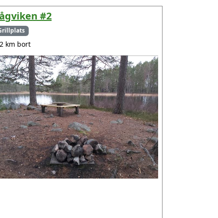
ågviken #2
Grillplats
.2 km bort