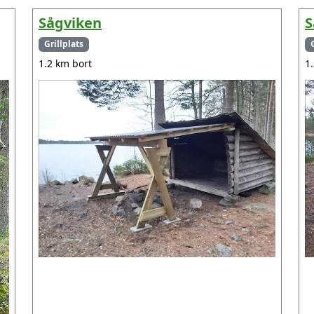
Sågviken
S
Grillplats
1.2 km bort
1