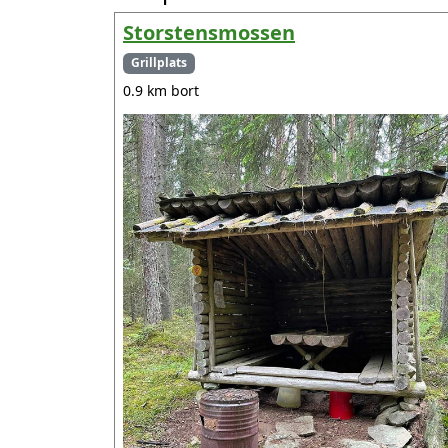
Storstensmossen
Grillplats
0.9 km bort