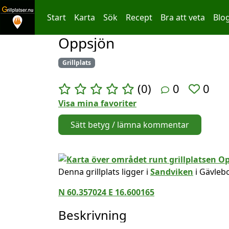
Start
Karta
Sök
Recept
Bra att veta
Blo
Oppsjön
Hoppa till innehållet
Grillplats
(0)
0
0
Visa mina favoriter
Sätt betyg / lämna kommentar
Denna grillplats ligger i
Sandviken
i Gävleb
N 60.357024 E 16.600165
Beskrivning