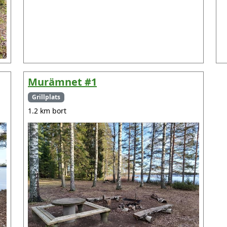
Murämnet #1
Grillplats
1.2 km bort