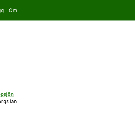
gg
Om
orgs län