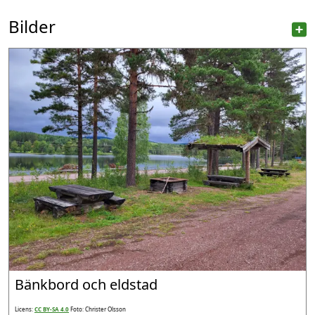
Bilder
Bänkbord och eldstad
Licens:
CC BY-SA 4.0
Foto: Christer Olsson