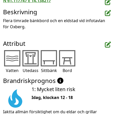
N 61.117747 E 14.138217
Beskrivning
Flera timrade bänkbord och en eldstad vid infotavlan 
för Oxberg.
Attribut
Vatten
Utedass
Sittbänk
Bord
Brandriskprognos
1: Mycket liten risk
Idag, klockan 12 - 18
Iaktta allmän försiktighet om du eldar och grillar