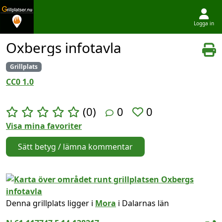
Logga in
Hoppa till innehållet
Oxbergs infotavla
Grillplats
CC0 1.0
(0)
0
0
Visa mina favoriter
Sätt betyg / lämna kommentar
Denna grillplats ligger i
Mora
i Dalarnas län