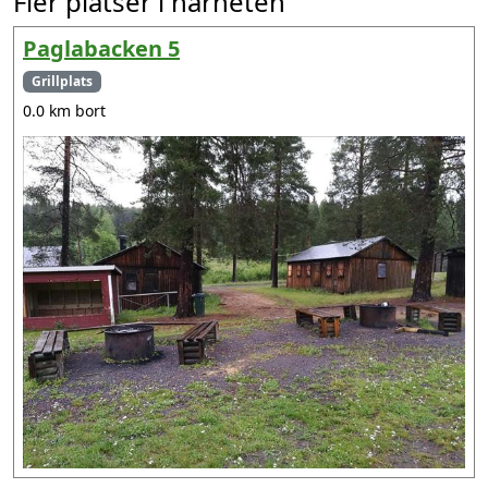
Fler platser i närheten
Paglabacken 5
Grillplats
0.0 km bort