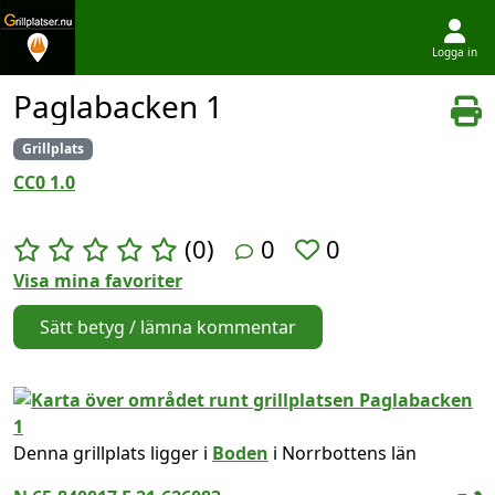
Logga in
Hoppa till innehållet
Paglabacken 1
Grillplats
CC0 1.0
(0)
0
0
Visa mina favoriter
Sätt betyg / lämna kommentar
Denna grillplats ligger i
Boden
i Norrbottens län