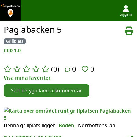
Logga in
Hoppa till innehållet
Paglabacken 5
Grillplats
CC0 1.0
(0)
0
0
Visa mina favoriter
Sätt betyg / lämna kommentar
Denna grillplats ligger i
Boden
i Norrbottens län