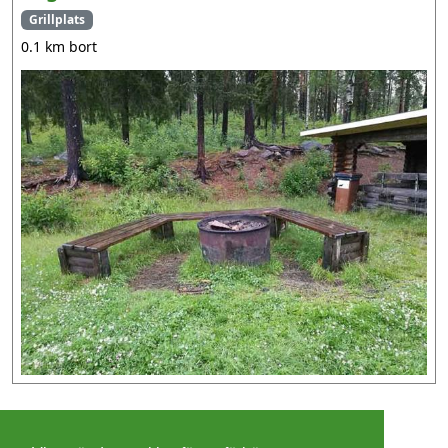
Grillplats
0.1 km bort
©
2026 - Christer Olsson/
Steeltown apps