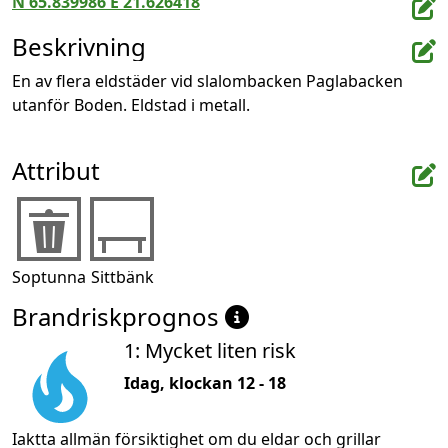
N 65.839986 E 21.626418
Beskrivning
En av flera eldstäder vid slalombacken Paglabacken 
utanför Boden. Eldstad i metall.
Attribut
Soptunna
Sittbänk
Brandriskprognos
1: Mycket liten risk
Idag, klockan 12 - 18
Iaktta allmän försiktighet om du eldar och grillar