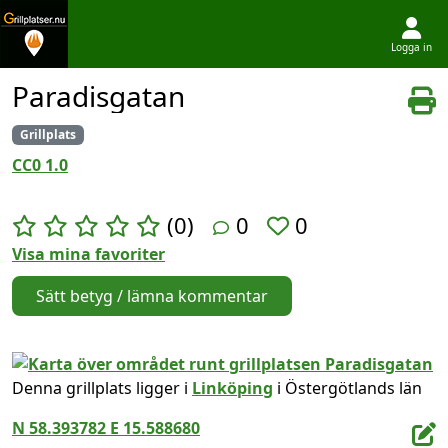
Logga in
Hoppa till innehållet
Paradisgatan
Grillplats
CC0 1.0
(0)
0
0
Visa mina favoriter
Sätt betyg / lämna kommentar
Denna grillplats ligger i
Linköping
i Östergötlands län
N 58.393782 E 15.588680