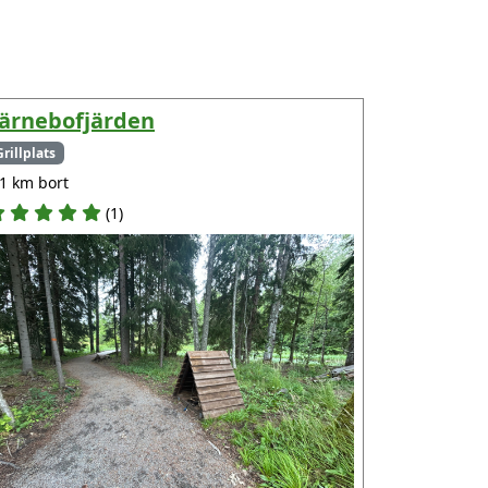
ärnebofjärden
Grillplats
.1 km bort
(1)