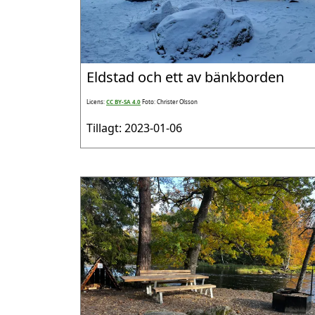
Eldstad och ett av bänkborden
Licens:
CC BY-SA 4.0
Foto: Christer Olsson
Tillagt: 2023-01-06