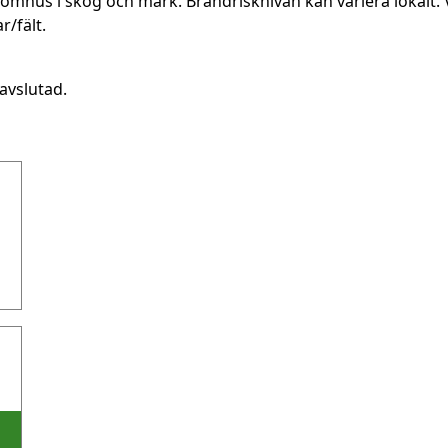
utomhus i skog och mark. Brandrisknivån kan variera lokalt. 
r/fält.
avslutad.