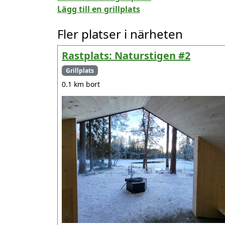
Lägg till en grillplats
Fler platser i närheten
Rastplats: Naturstigen #2
Grillplats
0.1 km bort