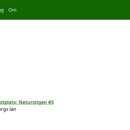
gg
Om
orgs län