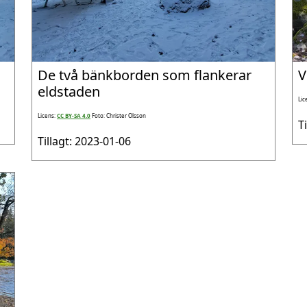
De två bänkborden som flankerar
V
eldstaden
Lic
Licens:
CC BY-SA 4.0
Foto: Christer Olsson
T
Tillagt: 2023-01-06