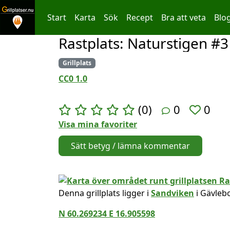
Start
Karta
Sök
Recept
Bra att veta
Blo
Rastplats: Naturstigen #3
Hoppa till innehållet
Grillplats
CC0 1.0
(0)
0
0
Visa mina favoriter
Sätt betyg / lämna kommentar
Denna grillplats ligger i
Sandviken
i Gävleb
N 60.269234 E 16.905598