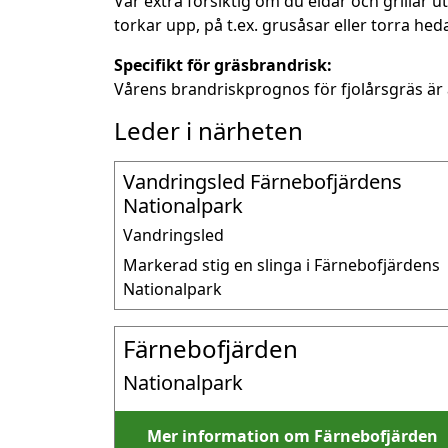
Var extra försiktig om du eldar och grillar 
torkar upp, på t.ex. grusåsar eller torra heda
Specifikt för gräsbrandrisk:
Vårens brandriskprognos för fjolårsgräs är 
Leder i närheten
Vandringsled Färnebofjärdens
Nationalpark
Vandringsled
Markerad stig en slinga i Färnebofjärdens 
Nationalpark
Färnebofjärden
Nationalpark
Mer information om Färnebofjärden