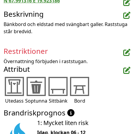
N 67.991316 E 19.923186
Beskrivning
Bänkbord och eldstad med svängbart galler. Raststuga 
står bredvid.
Restriktioner
Övernattning förbjuden i raststugan.
Attribut
Utedass
Soptunna
Sittbänk
Bord
Brandriskprognos
1: Mycket liten risk
Idag, klockan 06 - 12