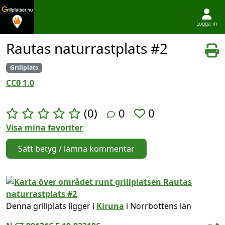
Logga in
Hoppa till innehållet
Rautas naturrastplats #2
Grillplats
CC0 1.0
(0)
0
0
Visa mina favoriter
Sätt betyg / lämna kommentar
Denna grillplats ligger i
Kiruna
i Norrbottens län