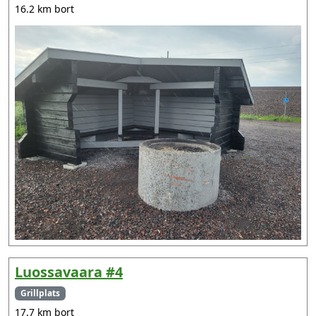
16.2 km bort
Luossavaara #4
Grillplats
17.7 km bort