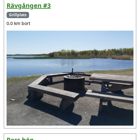
Rävgången #3
Grillplats
0.0 km bort
Pers hög