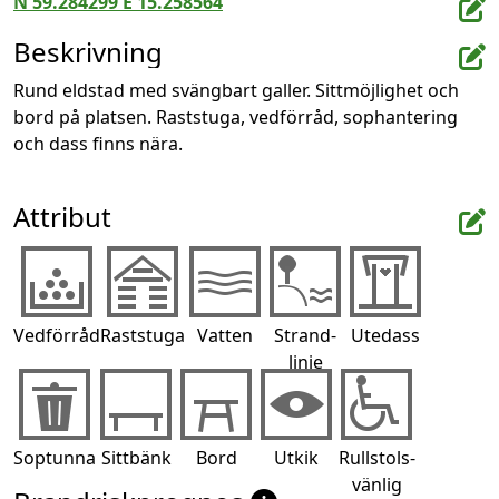
N 59.284299 E 15.258564
Beskrivning
Rund eldstad med svängbart galler. Sittmöjlighet och 
bord på platsen. Raststuga, vedförråd, sophantering 
och dass finns nära.
Attribut
Vedförråd
Raststuga
Vatten
Strand-
Utedass
linje
Soptunna
Sittbänk
Bord
Utkik
Rullstols-
vänlig