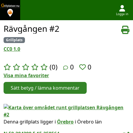
Logga in
Hoppa till innehållet
Rävgången #2
Grillplats
CC0 1.0
(0)
0
0
Visa mina favoriter
Sätt betyg / lämna kommentar
Denna grillplats ligger i
Örebro
i Örebro län