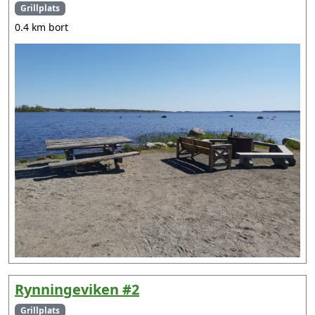
Grillplats
0.4 km bort
Rynningeviken #2
Grillplats