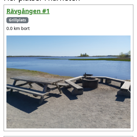
Rävgången #1
Grillplats
0.0 km bort