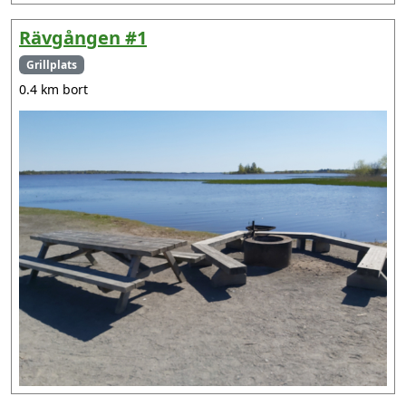
Rävgången #1
Grillplats
0.4 km bort