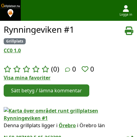
Logga in
Hoppa till innehållet
Rynningeviken #1
Grillplats
CC0 1.0
(0)
0
0
Visa mina favoriter
Sätt betyg / lämna kommentar
Denna grillplats ligger i
Örebro
i Örebro län