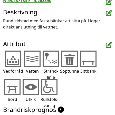
N 59.287183 E 15.263390
Beskrivning
Rund eldstad med fasta bänkar att sitta på. Ligger i 
direkt anslutning till vattnet.
Attribut
Vedförråd
Vatten
Strand-
Soptunna
Sittbänk
linje
Bord
Utkik
Rullstols-
vänlig
Brandriskprognos