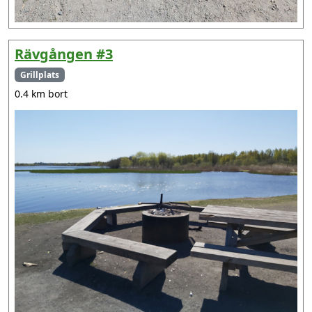
Rävgången #3
Grillplats
0.4 km bort