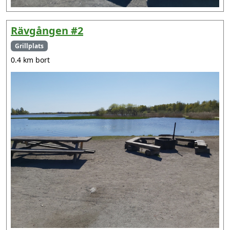
Rävgången #2
Grillplats
0.4 km bort