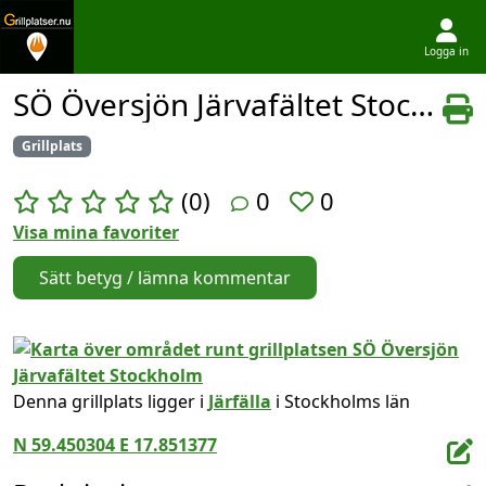
Logga in
Hoppa till innehållet
SÖ Översjön Järvafältet Stockholm
Grillplats
(0)
0
0
Visa mina favoriter
Sätt betyg / lämna kommentar
Denna grillplats ligger i
Järfälla
i Stockholms län
N 59.450304 E 17.851377