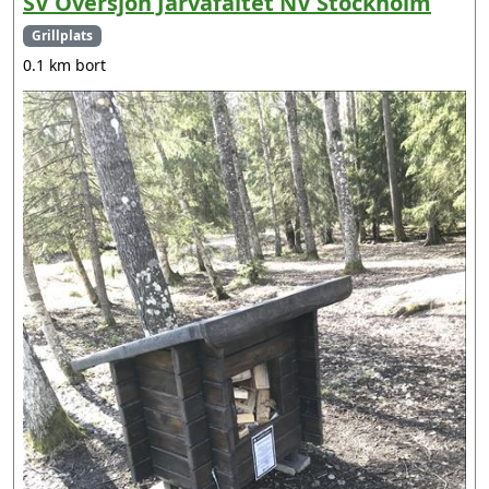
SV Översjön Järvafältet NV Stockholm
Grillplats
0.1 km bort