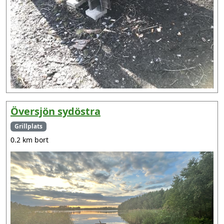
Översjön sydöstra
Grillplats
0.2 km bort