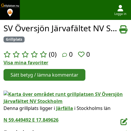
Logga in
Hoppa till innehållet
SV Översjön Järvafältet NV Stockholm
Grillplats
(0)
0
0
Visa mina favoriter
Sätt betyg / lämna kommentar
Denna grillplats ligger i
Järfälla
i Stockholms län
N 59.449492 E 17.849626