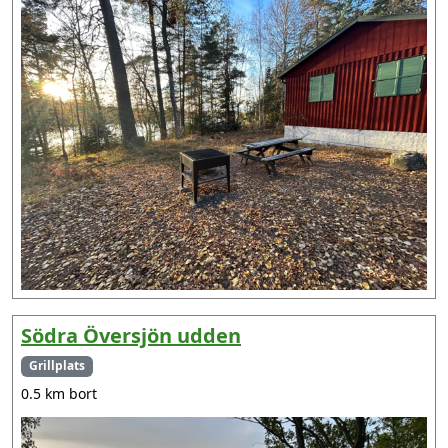
Södra Översjön udden
Grillplats
0.5 km bort