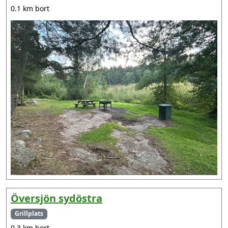
0.1 km bort
Översjön sydöstra
Grillplats
0.3 km bort