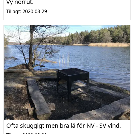
Vy norrut.
Tillagt: 2020-03-29
Ofta skuggigt men bra lä för NV - SV vind.