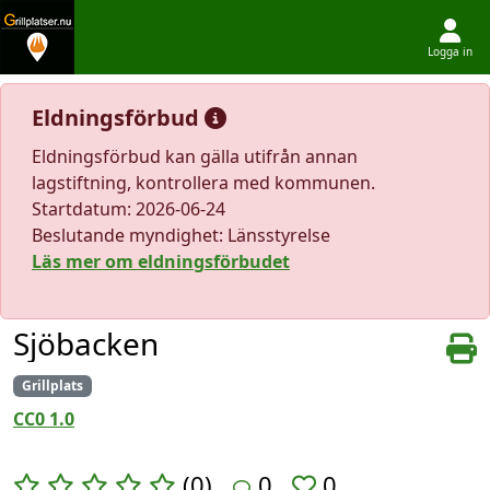
Logga in
Hoppa till innehållet
Eldningsförbud
Eldningsförbud kan gälla utifrån annan
lagstiftning, kontrollera med kommunen.
Startdatum: 2026-06-24
Beslutande myndighet: Länsstyrelse
Läs mer om eldningsförbudet
Sjöbacken
Grillplats
CC0 1.0
(0)
0
0