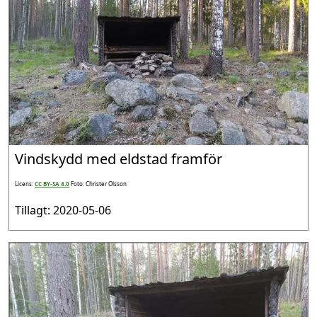
Vindskydd med eldstad framför
Licens:
CC BY-SA 4.0
Foto: Christer Olsson
Tillagt: 2020-05-06