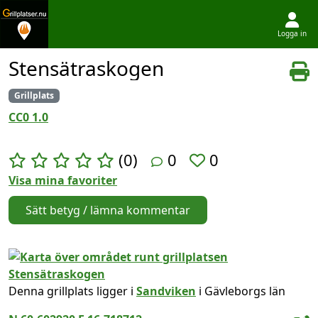
Logga in
Hoppa till innehållet
Stensätraskogen
Grillplats
CC0 1.0
(0)
0
0
Visa mina favoriter
Sätt betyg / lämna kommentar
Denna grillplats ligger i
Sandviken
i Gävleborgs län