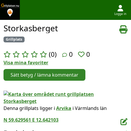
Logga in
Hoppa till innehållet
Storkasberget
Grillplats
(0)
0
0
Visa mina favoriter
Sätt betyg / lämna kommentar
Denna grillplats ligger i
Arvika
i Värmlands län
N 59.629561 E 12.642103