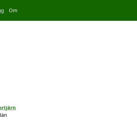
gg
Om
 län