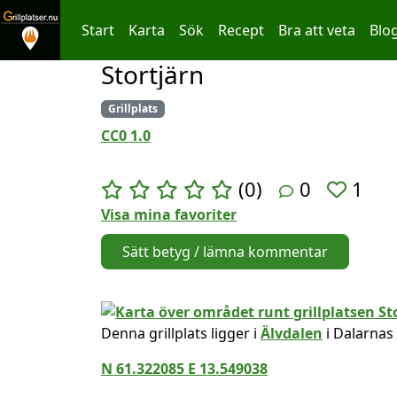
Start
Karta
Sök
Recept
Bra att veta
Blo
Stortjärn
Hoppa till innehållet
Grillplats
CC0 1.0
(0)
0
1
Visa mina favoriter
Sätt betyg / lämna kommentar
Denna grillplats ligger i
Älvdalen
i Dalarnas
N 61.322085 E 13.549038