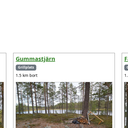
Gummastjärn
F
Grillplats
1.5 km bort
1