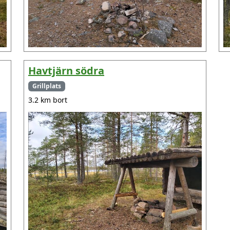
Havtjärn södra
Grillplats
3.2 km bort