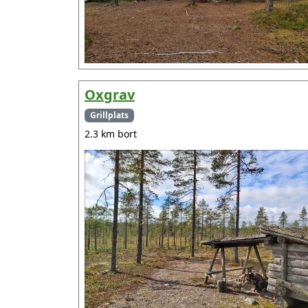
Oxgrav
Grillplats
2.3 km bort