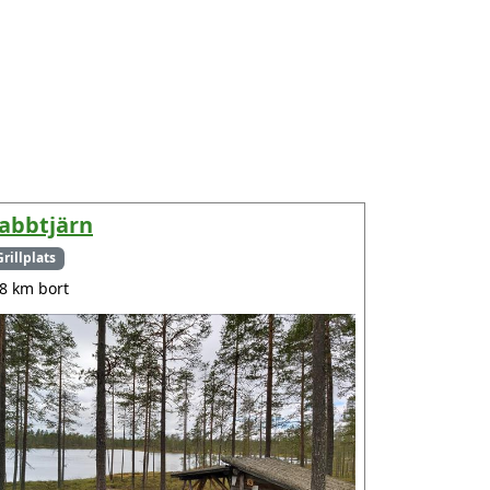
abbtjärn
Grillplats
.8 km bort