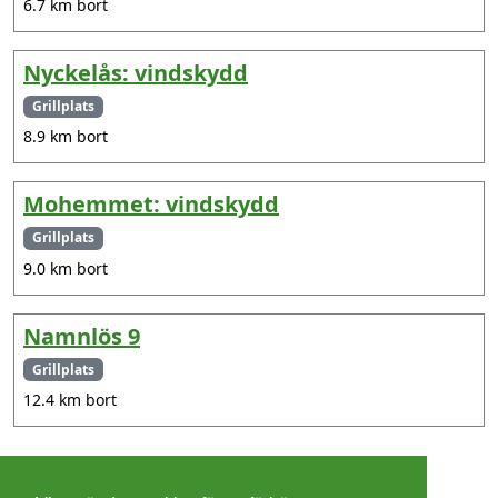
6.7 km bort
Nyckelås: vindskydd
Grillplats
8.9 km bort
Mohemmet: vindskydd
Grillplats
9.0 km bort
Namnlös 9
Grillplats
12.4 km bort
©
2026 - Christer Olsson/
Steeltown apps