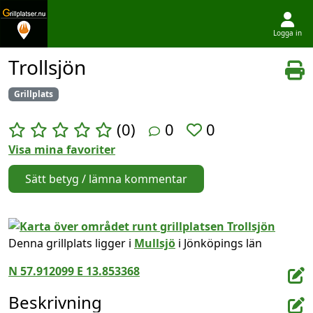
Logga in
Hoppa till innehållet
Trollsjön
Grillplats
(0)
0
0
Visa mina favoriter
Sätt betyg / lämna kommentar
Denna grillplats ligger i
Mullsjö
i Jönköpings län
N 57.912099 E 13.853368
Beskrivning