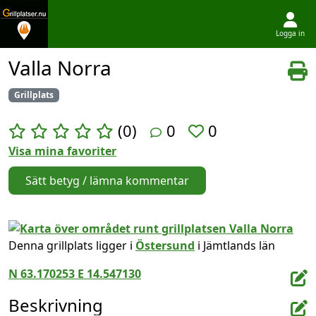
Logga in
Hoppa till innehållet
Valla Norra
Grillplats
(0)
0
0
Visa mina favoriter
Sätt betyg / lämna kommentar
Denna grillplats ligger i
Östersund
i Jämtlands län
N 63.170253 E 14.547130
Beskrivning