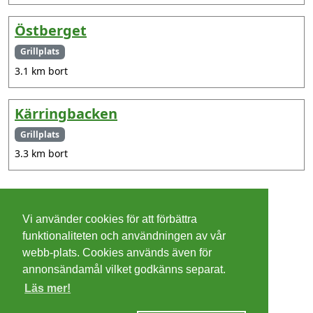
Östberget
Grillplats
3.1 km bort
Kärringbacken
Grillplats
3.3 km bort
©
2026 - Christer Olsson/
Steeltown apps
Vi använder cookies för att förbättra
Cookies
funktionaliteten och användningen av vår
webb-plats. Cookies används även för
Integritetspolicy
annonsändamål vilket godkänns separat.
Läs mer!
Villkor