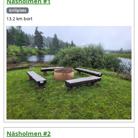
Näsholmen #1
Grillplats
13.2 km bort
Näsholmen #2