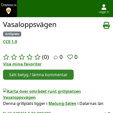
Logga in
Hoppa till innehållet
Vasaloppsvägen
Grillplats
CC0 1.0
(0)
0
0
Visa mina favoriter
Sätt betyg / lämna kommentar
Denna grillplats ligger i
Malung-Sälen
i Dalarnas län