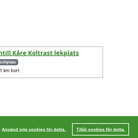
ntill Kåre Koltrast lekplats
Grillplats
.1 km bort
Använd inte cookies för detta.
Tillåt cookies för detta.
tegritetspolicy
Villkor