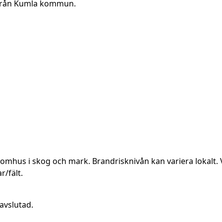
a från Kumla kommun.
utomhus i skog och mark. Brandrisknivån kan variera lokalt. 
r/fält.
avslutad.