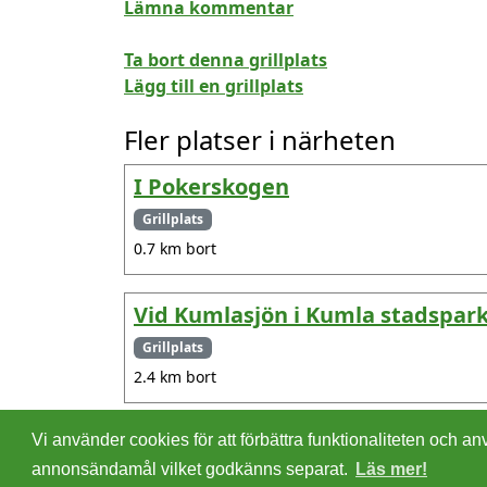
Lämna kommentar
Ta bort denna grillplats
Lägg till en grillplats
Fler platser i närheten
I Pokerskogen
Grillplats
0.7 km bort
Vid Kumlasjön i Kumla stadspar
Grillplats
2.4 km bort
Vi använder cookies för att förbättra funktionaliteten och
©
2026 - Christer Olsson/
Steeltown apps
annonsändamål vilket godkänns separat.
Läs mer!