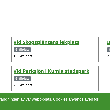
Vid Skogsgläntans lekplats
I
Grillplats
1.3 km bort
2
k
Vid Parksjön i Kumla stadspark
Grillplats
2.5 km bort
 användningen av vår webb-plats. Cookies används även för
Cookies
In