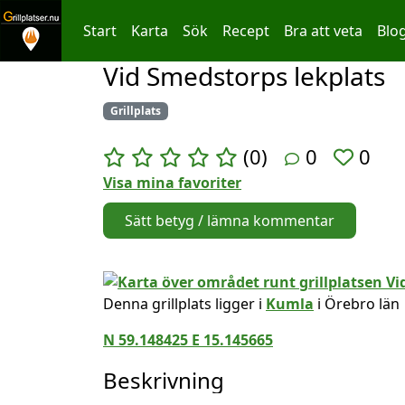
Start
Karta
Sök
Recept
Bra att veta
Blo
Vid Smedstorps lekplats
Hoppa till innehållet
Grillplats
(0)
0
0
Visa mina favoriter
Sätt betyg / lämna kommentar
Denna grillplats ligger i
Kumla
i Örebro län
N 59.148425 E 15.145665
Beskrivning