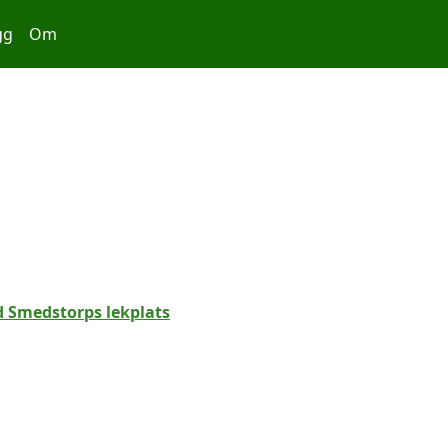
gg
Om