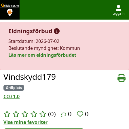
Logga in
Hoppa till innehållet
Eldningsförbud
Startdatum: 2026-07-02
Beslutande myndighet: Kommun
Läs mer om eldningsförbudet
Vindskydd179
Grillplats
CC0 1.0
(0)
0
0
Visa mina favoriter