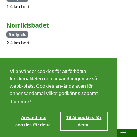
1.4 km bort
Norrlidsbadet
Grillplats
2.4 km bort
©
2026 - Christer Olsson/
Steeltown apps
Vi använder cookies för att förbättra
Cookies
funktionaliteten och användningen av vår
webb-plats. Cookies används även för
Integritetspolicy
annonsändamål vilket godkänns separat.
Läs mer!
Villkor
Ta mig dit
Använd inte
Tillåt cookies för
cookies för detta.
detta.