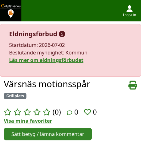
Logga in
Hoppa till innehållet
Eldningsförbud
Startdatum: 2026-07-02
Beslutande myndighet: Kommun
Läs mer om eldningsförbudet
Värsnäs motionsspår
Grillplats
(0)
0
0
Visa mina favoriter
Sätt betyg / lämna kommentar