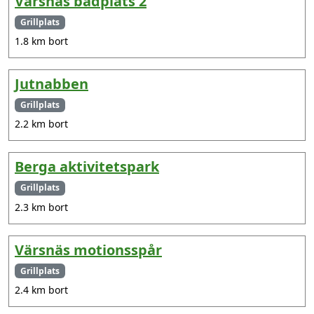
Värsnäs badplats 2
Grillplats
1.8 km bort
Jutnabben
Grillplats
2.2 km bort
Berga aktivitetspark
Grillplats
2.3 km bort
Värsnäs motionsspår
Grillplats
2.4 km bort