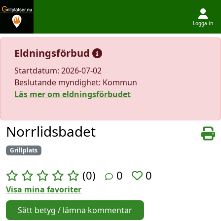
Logga in
Hoppa till innehållet
Eldningsförbud
Startdatum: 2026-07-02
Beslutande myndighet: Kommun
Läs mer om eldningsförbudet
Norrlidsbadet
Grillplats
(0)
0
0
Visa mina favoriter
Sätt betyg / lämna kommentar