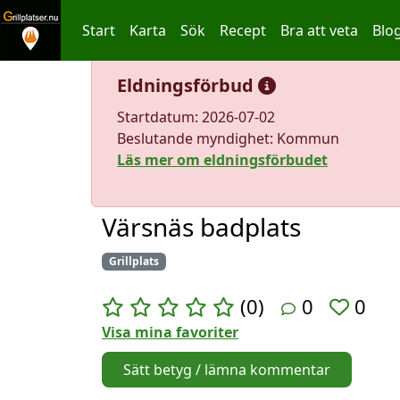
Start
Karta
Sök
Recept
Bra att veta
Blo
Hoppa till innehållet
Eldningsförbud
Startdatum: 2026-07-02
Beslutande myndighet: Kommun
Läs mer om eldningsförbudet
Värsnäs badplats
Grillplats
(0)
0
0
Visa mina favoriter
Sätt betyg / lämna kommentar