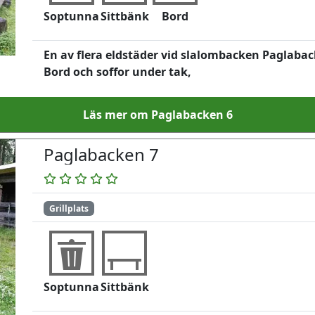
Soptunna
Sittbänk
Bord
En av flera eldstäder vid slalombacken Paglabac
Bord och soffor under tak,
Läs mer om Paglabacken 6
Paglabacken 7
Grillplats
Soptunna
Sittbänk