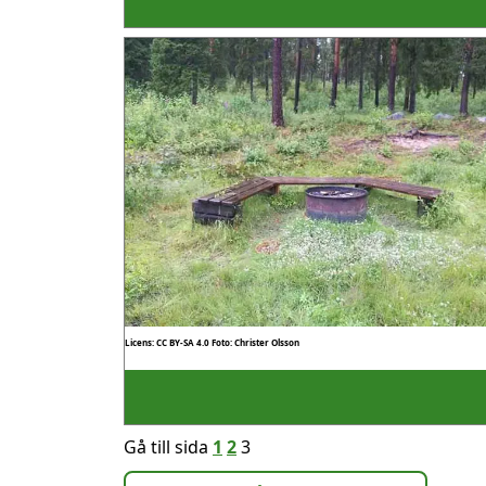
Licens: CC BY-SA 4.0
Foto: Christer Olsson
Gå till sida
1
2
3