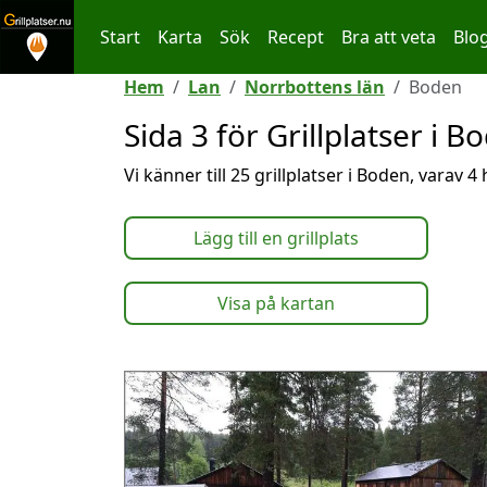
Start
Karta
Sök
Recept
Bra att veta
Blo
Hoppa till innehållet
Hem
Lan
Norrbottens län
Boden
Sida 3 för Grillplatser i B
Vi känner till 25 grillplatser i Boden, varav 4
Lägg till en grillplats
Visa på kartan