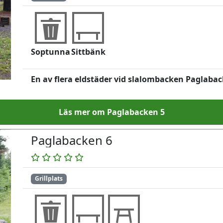
Soptunna
Sittbänk
En av flera eldstäder vid slalombacken Paglabac
Läs mer om Paglabacken 5
Paglabacken 6
Grillplats