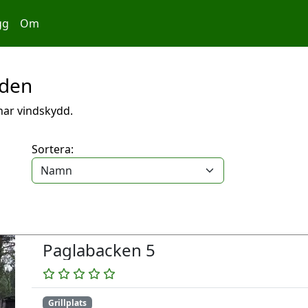
gg
Om
oden
 har vindskydd.
Sortera:
Paglabacken 5
Grillplats