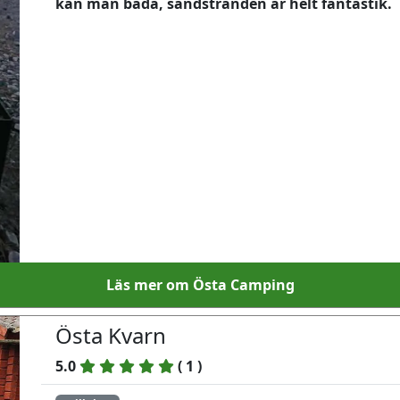
kan man bada, sandstranden är helt fantastik.
Läs mer om Östa Camping
Östa Kvarn
5.0
(
1
)