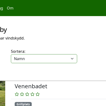
gg
Om
eby
 har vindskydd.
Sortera:
Venenbadet
Grillplats