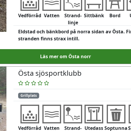
Vedförråd
Vatten
Strand-
Sittbänk
Bord
linje
Eldstad och bänkbord på norra sidan av Östa. Fin
stranden finns strax intill.
Läs mer om Östa norr
Östa sjösportklubb
Grillplats
Vedförråd
Vatten
Strand-
Utedass
Soptunna
S