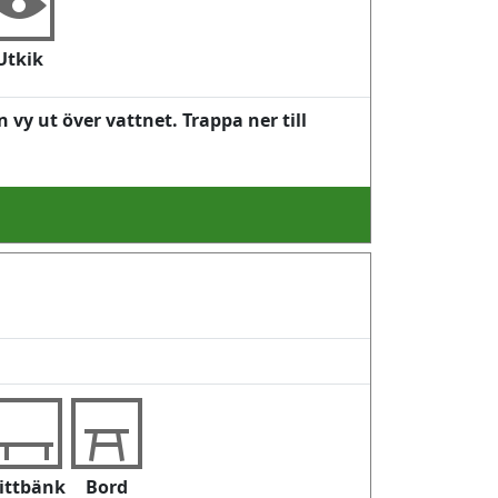
Utkik
 vy ut över vattnet. Trappa ner till
ittbänk
Bord