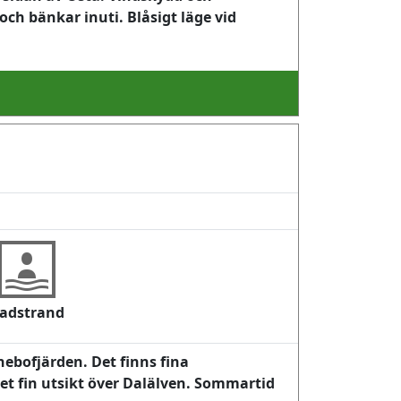
ch bänkar inuti. Blåsigt läge vid
adstrand
nebofjärden. Det finns fina
t fin utsikt över Dalälven. Sommartid