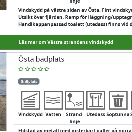
linje
Vindskydd på västra sidan av Östa. Fint vindsk
Utsikt över fjärden. Ramp för iläggning/upptagni
Handikappanpassad toalett (utedass) finns vid 
Läs mer om Västra strandens vindskydd
Östa badplats
Grillplats
Vindskydd
Vatten
Strand-
Utedass
Soptunna
linje
Eldstad av metall med justerbart galler på norr