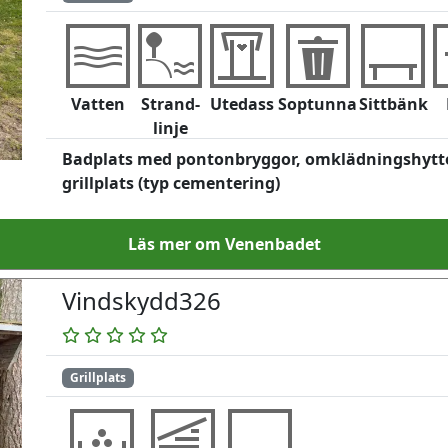
Vatten
Strand-
Utedass
Soptunna
Sittbänk
linje
Badplats med pontonbryggor, omklädningshytter
grillplats (typ cementering)
Läs mer om Venenbadet
Vindskydd326
Grillplats