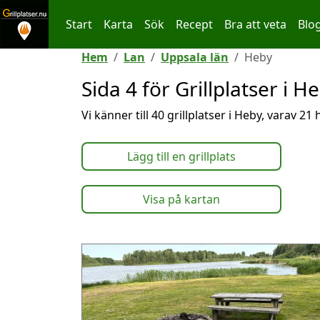
Start
Karta
Sök
Recept
Bra att veta
Blo
Hoppa till innehållet
Hem
Lan
Uppsala län
Heby
Sida 4 för Grillplatser i H
Vi känner till 40 grillplatser i Heby, varav 21
Lägg till en grillplats
Visa på kartan