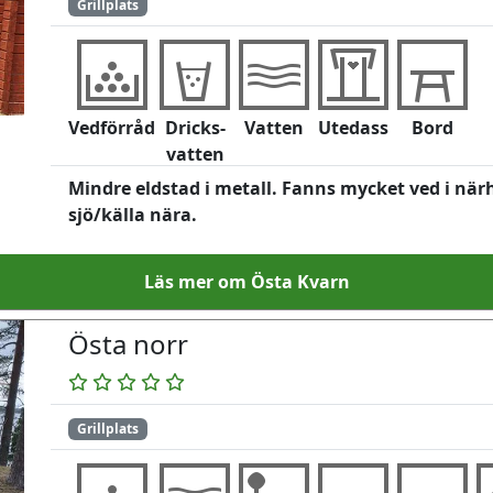
Grillplats
Vedförråd
Dricks-
Vatten
Utedass
Bord
vatten
Mindre eldstad i metall. Fanns mycket ved i nä
sjö/källa nära.
Läs mer om Östa Kvarn
Östa norr
Grillplats