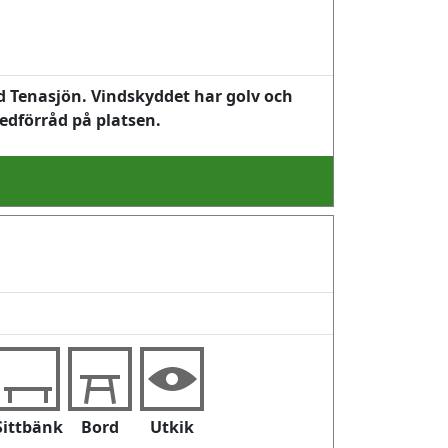
d Tenasjön. Vindskyddet har golv och
vedförråd på platsen.
Sittbänk
Bord
Utkik