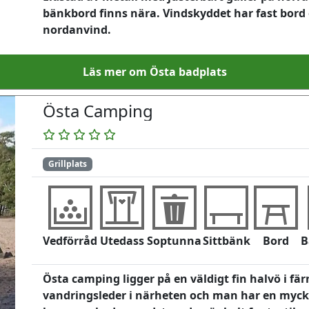
bänkbord finns nära. Vindskyddet har fast bord o
nordanvind.
Läs mer om Östa badplats
Östa Camping
Grillplats
Vedförråd
Utedass
Soptunna
Sittbänk
Bord
B
Östa camping ligger på en väldigt fin halvö i fär
vandringsleder i närheten och man har en mycke